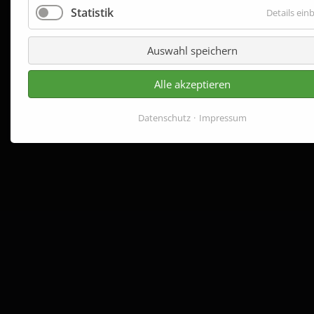
Statistik
Details ein
Auswahl speichern
Alle akzeptieren
Datenschutz
Impressum