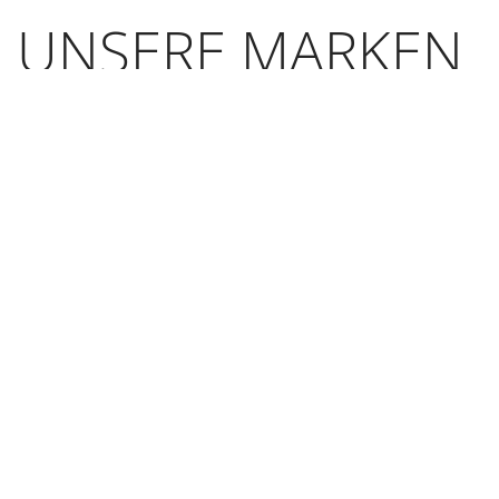
UNSERE MARKEN
Unsere WIG-
Schweißbrenner
der
Standardreihe
sind hochwertige
Adaptionen der
klassischen Industrie-Schweißbrenner der
Linde Group wie etwa die Typen 9, 17, 18,
20, 24 und 26. Diese Schweißbrenner
werden weltweit sehr häufig eingesetzt