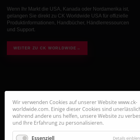
Wenn Ihr Markt die USA, Kanada oder Nordamerika ist,
gelangen Sie direkt zu CK Worldwide USA für offizielle
Produktinformationen, Handbücher, Händlerressourcen
und Support.
WEITER ZU CK WORLDWIDE
→
Wir verwenden Cookies auf unserer Website www.ck-
worldwide.com. Einige dieser Cookies sind unerlässlic
während andere uns helfen, unsere Website zu verbe
und Ihre Erfahrung zu personalisieren.
Essenziell
Details einble