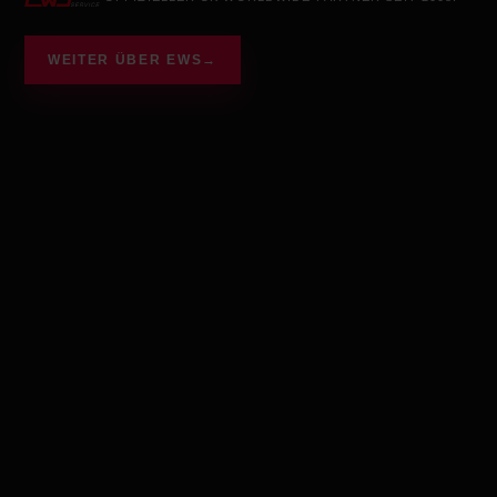
WEITER ÜBER EWS
→